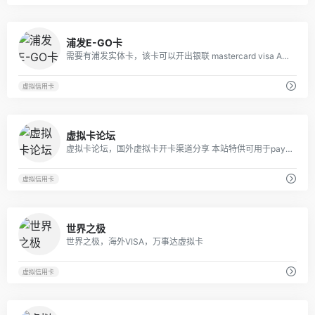
42
浦发E-GO卡
需要有浦发实体卡，该卡可以开出银联 mastercard visa AME 四种卡片
虚拟信用卡
7
虚拟卡论坛
虚拟卡论坛，国外虚拟卡开卡渠道分享 本站特供可用于paypal、wechat alipay google play、app store、battle、amazon等支持visa和Mastercard网站的预付卡或礼品卡！ 可用于验证 充值卡、认证 激活卡、绑定、 消费等用途。 另外如果您有其他需求也可告诉我们，我们提供各种场合适合使用的虚拟卡！ 信用卡论坛虚拟卡排行榜： 一、coinizy：支持微信支付宝（挂） 二、 ecoPayz Card：支持网上银行（欧洲） 三、 浦发银行 E-GO 虚拟卡：功能强大 四、spectrocard：支持电子钱包（挂） 五、Gpluscard:中文客服，支持人民币（挂） 六、coinsbank：支持完美货币（挂） 七、 uquid：支持虚拟币（挂） 八、 wirex app visa:支持虚拟币（欧洲证明） 九、 payeer：申请便宜（挂） 十、 advcash：除此申请优惠（挂） 十一、 moneypolo：英国虚拟卡（实名认证） 十二、 payoneer：附带国外银行账户 十三、 entropay虚拟卡：充值困难（挂） 十四、 globalcash香港虚拟卡：支持网银充值 十五、OKpay：开卡15刀，费用较高（挂） 十六、中国爱汇旅支卡：实体卡，50元开卡 十七、USUnlocked虚拟卡收费15美元（挂） 十八、德国mycard2go虚拟卡，电汇充值 十九、Tap&amp;go（拍住赏）:有虚拟卡和实体卡 二十、 transforex（通汇香港旅支卡）:实体卡 二十一、33finance：三三金融预付卡 实体卡
虚拟信用卡
70
世界之极
世界之极，海外VISA，万事达虚拟卡
虚拟信用卡
42