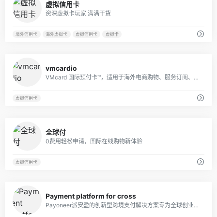
虚拟信用卡
资深虚拟卡玩家 满满干货
境外信用卡
海外虚拟卡
虚拟信用卡
虚拟卡
35
vmcardio
VMcard 国际预付卡™，适用于海外电商购物、服务订阅、账户注册、会员储值等场景
虚拟信用卡
7
全球付
0费用轻松申请，国际在线购物新体验
虚拟信用卡
35
Payment platform for cross
Payoneer派安盈的创新型跨境支付解决方案专为全球创业者、跨境商务企业及专业人士设计，让您无论身在何处，都能如同人在当地一般轻松收，随心付，安心盈，加油赚。