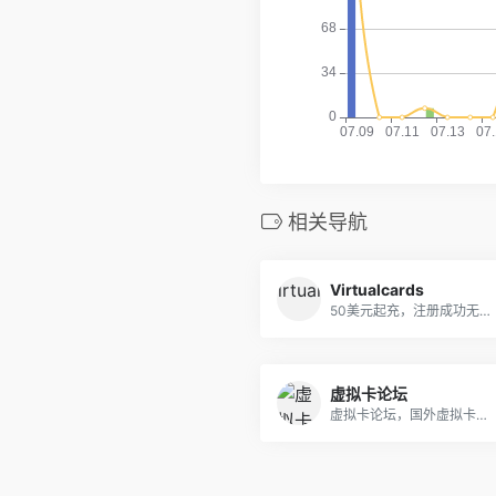
相关导航
Virtualcards
50美元起充，注册成功无需充值既可出卡号，支持支付宝充值
虚拟卡论坛
虚拟卡论坛，国外虚拟卡开卡渠道分享 本站特供可用于paypal、wechat alipay google play、app store、battle、amazon等支持visa和Mastercard网站的预付卡或礼品卡！ 可用于验证 充值卡、认证 激活卡、绑定、 消费等用途。 另外如果您有其他需求也可告诉我们，我们提供各种场合适合使用的虚拟卡！ 信用卡论坛虚拟卡排行榜： 一、coinizy：支持微信支付宝（挂） 二、 ecoPayz Card：支持网上银行（欧洲） 三、 浦发银行 E-GO 虚拟卡：功能强大 四、spectrocard：支持电子钱包（挂） 五、Gpluscard:中文客服，支持人民币（挂） 六、coinsbank：支持完美货币（挂） 七、 uquid：支持虚拟币（挂） 八、 wirex app visa:支持虚拟币（欧洲证明） 九、 payeer：申请便宜（挂） 十、 advcash：除此申请优惠（挂） 十一、 moneypolo：英国虚拟卡（实名认证） 十二、 payoneer：附带国外银行账户 十三、 entropay虚拟卡：充值困难（挂） 十四、 globalcash香港虚拟卡：支持网银充值 十五、OKpay：开卡15刀，费用较高（挂） 十六、中国爱汇旅支卡：实体卡，50元开卡 十七、USUnlocked虚拟卡收费15美元（挂） 十八、德国mycard2go虚拟卡，电汇充值 十九、Tap&amp;go（拍住赏）:有虚拟卡和实体卡 二十、 transforex（通汇香港旅支卡）:实体卡 二十一、33finance：三三金融预付卡 实体卡