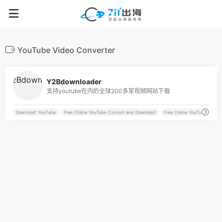
YouTube Video Converter
28
Y2Bdownloader
支持youtube在内的全球200多家视频网站下载
Download YouTube
Free Online YouTube Convert and Download
Free Online YouTube Conver