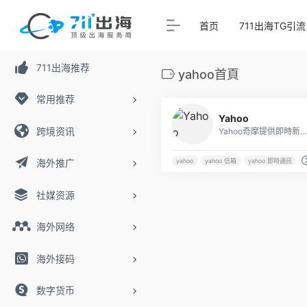
首页
711出海TG引流
711出海推荐
yahoo首頁
常用推荐
Yahoo
跨境资讯
Yahoo奇摩提供即時新聞、氣象、購物、信箱、搜尋、政治、國際、運動、股市、娛樂、科技、電影、汽機車、旅遊、遊戲。每天賺奇摩值、發掘更多精彩內容、一站獲取豐富生活！
海外推广
yahoo
yahoo 信箱
yahoo 即時通訊
社媒资源
海外网络
海外接码
数字货币