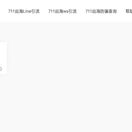
711出海LIne引流
711出海ws引流
711出海防骗查询
帮
14
yahoo奇摩