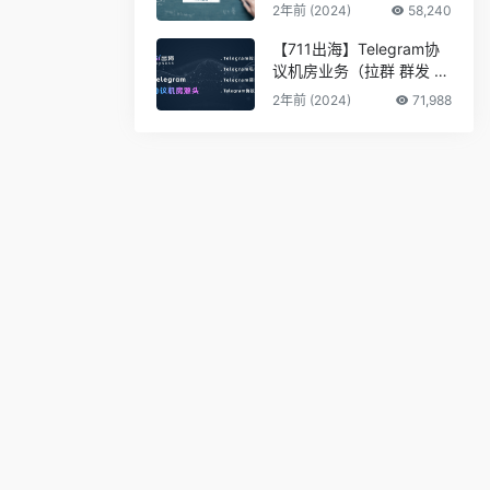
2年前 (2024)
58,240
【711出海】Telegram协
议机房业务（拉群 群发 私
信 采集 筛料）
2年前 (2024)
71,988