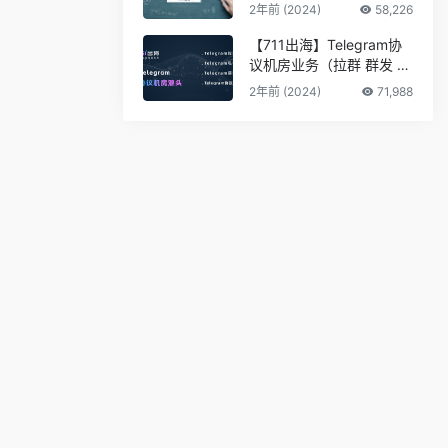
2年前 (2024)
58,226
【711出海】Telegram协
议机房业务（拉群 群发 私
信 采集 筛料）
2年前 (2024)
71,988