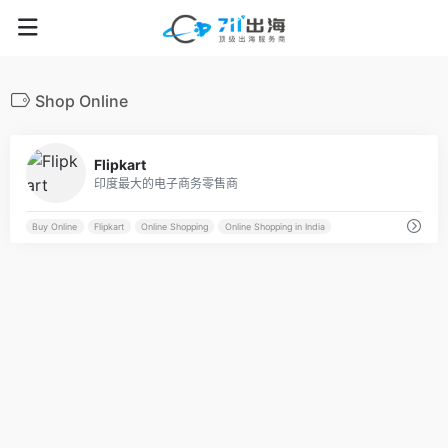
Shop Online
70
Flipkart
印度最大的电子商务零售商
Buy Online
Flipkart
Online Shopping
Online Shopping in India