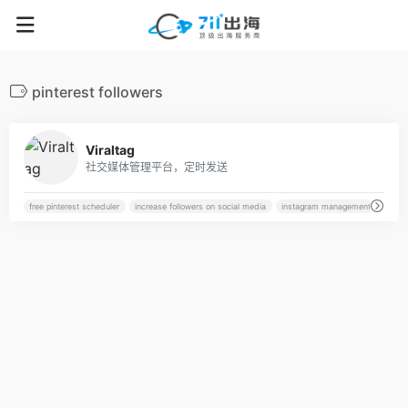
pinterest followers
21
Viraltag
社交媒体管理平台，定时发送
free pinterest scheduler
increase followers on social media
instagram management
insta