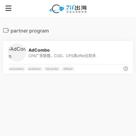
partner program
22
AdCombo
CPA广告联盟，COD，CPS类offer比较多
acdcombo
acdombo
Adcombo
affiliate