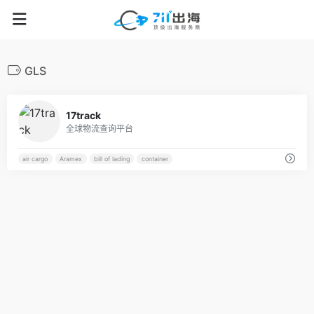
GLS
42
17track
全球物流查询平台
air cargo
Aramex
bill of lading
container