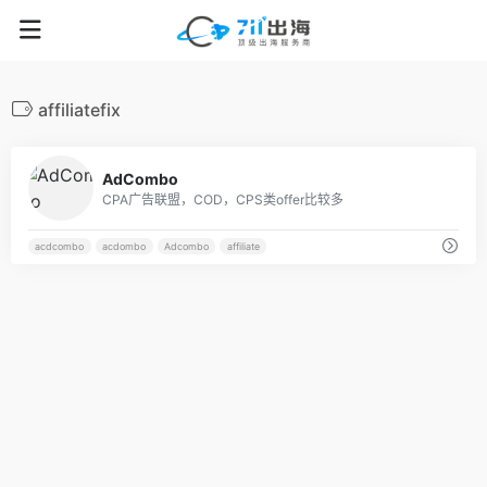
affiliatefix
22
AdCombo
CPA广告联盟，COD，CPS类offer比较多
acdcombo
acdombo
Adcombo
affiliate