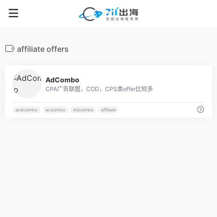
affiliate offers
22
AdCombo
CPA广告联盟，COD，CPS类offer比较多
acdcombo
acdombo
Adcombo
affiliate