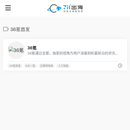
36氪首发
28
36氪
36氪通过全面，独家的视角为用户深度剖析最前沿的资讯，致力于让一部分人先看到未来，内容涵盖快讯，科技，金融，投资，房产，汽车，互联网，股市，教育，生活，职场等，秉承着新商业媒体人的使命砥砺前行
36氪首发
8点一氪
互联网电商
人工智能