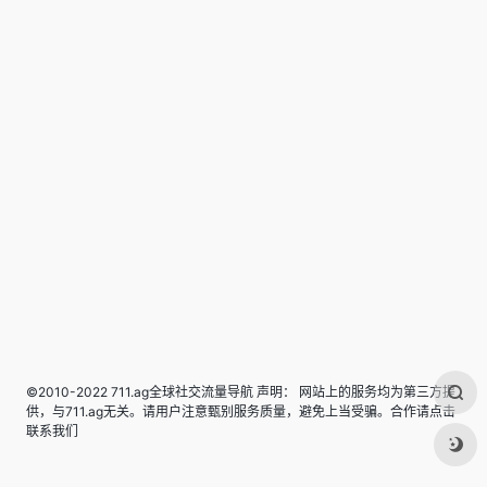
©2010-2022 711.ag全球社交流量导航 声明： 网站上的服务均为第三方提
供，与711.ag无关。请用户注意甄别服务质量，避免上当受骗。合作请点击
联系我们