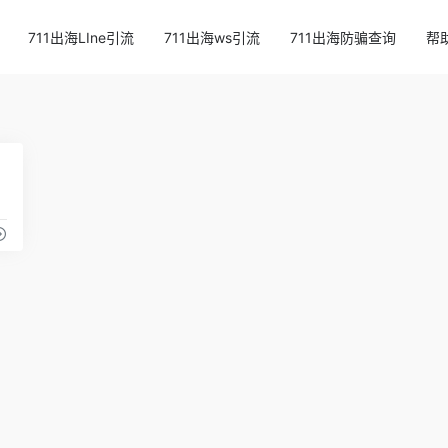
711出海LIne引流
711出海ws引流
711出海防骗查询
帮
63
公司
实时舆情监控系统