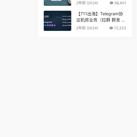
2年前 (2024)
58,401
【711出海】Telegram协
议机房业务（拉群 群发 私
信 采集 筛料）
2年前 (2024)
72,233