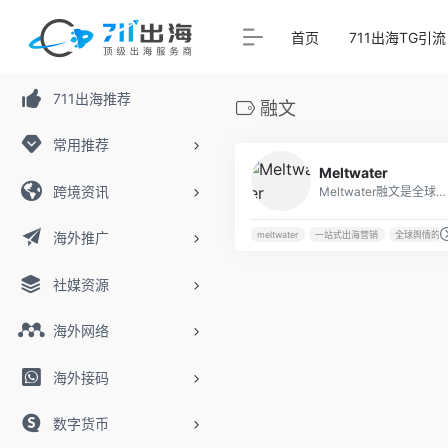
首页
711出海TG引流
711出海推荐
融文
常用推荐
Meltwater
跨境资讯
Meltwater融文是全球领先的舆情监测公司和媒体智能系统提供商,20年服务经验,业务包含实时舆情监控系统、舆情分析、海外传播、出海营销、海外红人营销等。提供国内外一站式舆情监测与商情洞察服务。
海外推广
meltwater
一站式出海营销
全球舆情的
社媒资源
海外网络
海外接码
数字货币