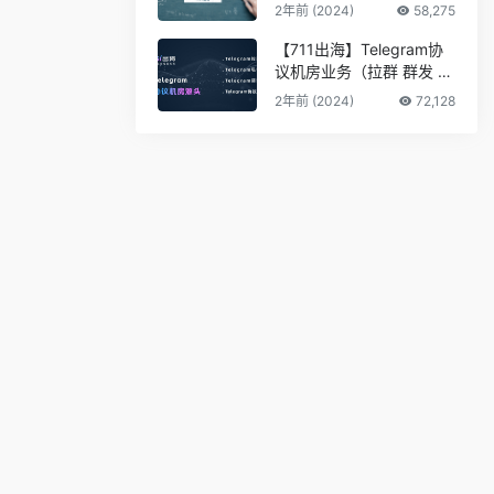
2年前 (2024)
58,275
【711出海】Telegram协
议机房业务（拉群 群发 私
信 采集 筛料）
2年前 (2024)
72,128