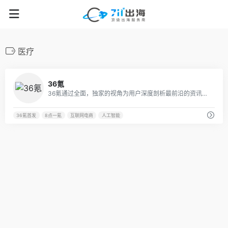
医疗
28
36氪
36氪通过全面，独家的视角为用户深度剖析最前沿的资讯，致力于让一部分人先看到未来，内容涵盖快讯，科技，金融，投资，房产，汽车，互联网，股市，教育，生活，职场等，秉承着新商业媒体人的使命砥砺前行
36氪首发
8点一氪
互联网电商
人工智能