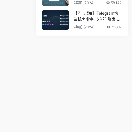
2年前 (2024)
58,142
【711出海】Telegram协
议机房业务（拉群 群发 私
信 采集 筛料）
2年前 (2024)
71,897