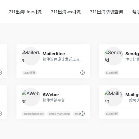
711出海LIne引流
711出海ws引流
711出海防骗查询
帮
63
49
Mailerlitee
Sendg
功能
邮件管理设计发送工具
EDM营销
EDM营销
28
42
AWeber
Mailig
邮件营销平台
autoresponders
email marketing
email newsletters
free email marketing
EDM营销