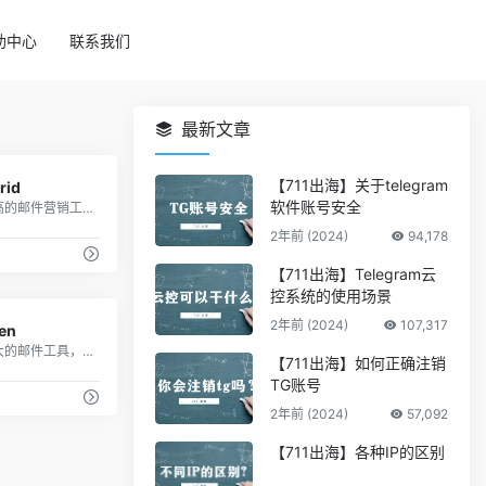
助中心
联系我们
最新文章
63
【711出海】关于telegram
rid
软件账号安全
性价比高的邮件营销工具
2年前 (2024)
94,178
【711出海】Telegram云
控系统的使用场景
7
2年前 (2024)
107,317
en
一款强大的邮件工具，可以分析邮件信息
【711出海】如何正确注销
TG账号
2年前 (2024)
57,092
【711出海】各种IP的区别