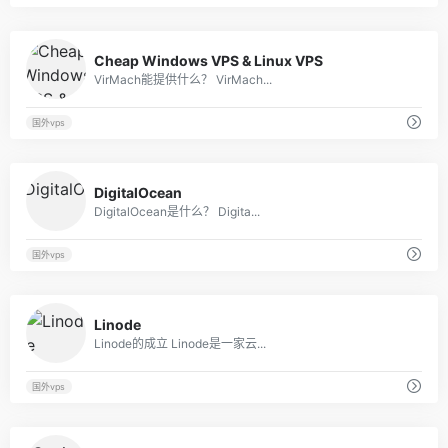
71
Cheap Windows VPS & Linux VPS
VirMach能提供什么？ VirMach...
国外vps
64
DigitalOcean
DigitalOcean是什么？ Digita...
国外vps
22
Linode
Linode的成立 Linode是一家云...
国外vps
72