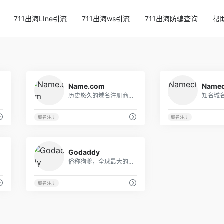
711出海LIne引流
711出海ws引流
711出海防骗查询
帮
35
21
Name.com
Name
站建设服务的创新者
历史悠久的域名注册商，界面清爽，支持中文
域名注册
域名注册
42
35
Godaddy
硅谷”。
俗称狗爹，全球最大的主机和域名服务商之一
域名注册