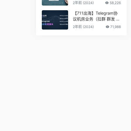
2年前 (2024)
58,226
【711出海】Telegram协
议机房业务（拉群 群发 私
信 采集 筛料）
2年前 (2024)
71,988