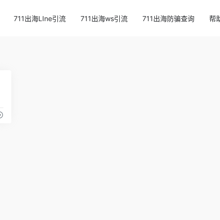
711出海LIne引流
711出海ws引流
711出海防骗查询
帮
21
制软件
远程桌面工具