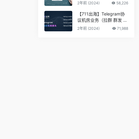
2年前 (2024)
58,226
【711出海】Telegram协
议机房业务（拉群 群发 私
信 采集 筛料）
2年前 (2024)
71,988