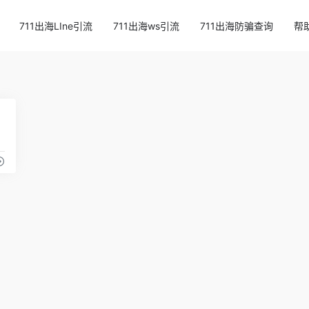
711出海LIne引流
711出海ws引流
711出海防骗查询
帮
14
网站