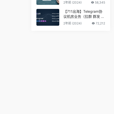
2年前 (2024)
58,345
【711出海】Telegram协
议机房业务（拉群 群发 私
信 采集 筛料）
2年前 (2024)
72,212