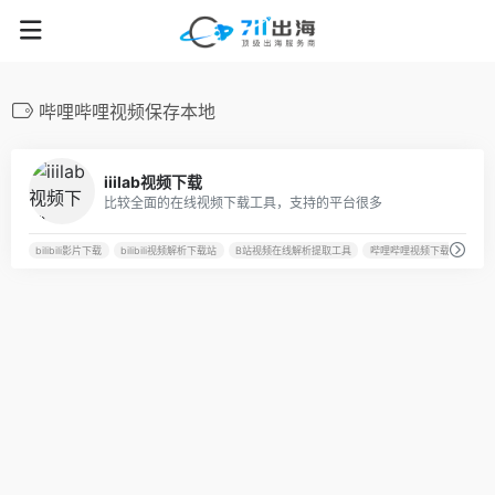
哔哩哔哩视频保存本地
42
iiilab视频下载
比较全面的在线视频下载工具，支持的平台很多
bilibili影片下载
bilibili视频解析下载站
B站视频在线解析提取工具
哔哩哔哩视频下载