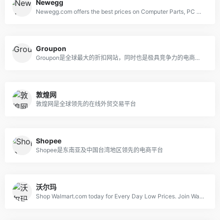
Newegg
Newegg.com offers the best prices on Computer Parts, PC Components, Laptops, Gaming Systems, Automotive Parts, Office Supplies, and more with fast shipping and top-rated customer service. Newegg shopping upgraded™
Groupon
Groupon是全球最大的折扣网站，同时也是极具竞争力的电商平台
敦煌网
敦煌网是全球领先的在线外贸交易平台
Shopee
Shopee是东南亚及中国台湾地区领先的电商平台
沃尔玛
Shop Walmart.com today for Every Day Low Prices. Join Walmart+ for unlimited free delivery from your store &amp; free shipping with no order minimum. Start your free 30-day trial now!