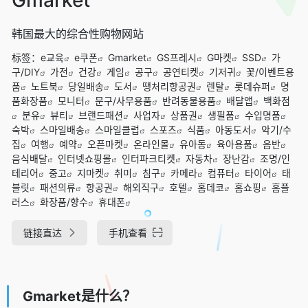
韩国最大的综合性购物网站
标签：
e교육
e쿠폰
Gmarket
GS프레시
G마켓
SSD
가
구/DIY
가전
건강
게임
공구
공연티켓
기저귀
꽃/이벤트용
품
노트북
당일배송
도서
땡처리항공권
렌탈
롯데슈퍼
명
품화장품
모니터
문구/사무용품
반려동물용품
배달앱
백화점
분유
뷰티
브랜드패션
사업자
상품권
생필품
수입명품
숙박
스마일배송
스마일클럽
스포츠
식품
아동도서
악기/수
집
여행
예약
오픈마켓
온라인몰
유아동
육아용품
음반
음식배달
인터넷쇼핑몰
인터파크티켓
자동차
장난감
조명/인
테리어
중고
지마켓
취미
침구
카메라
컴퓨터
타이어
태
블릿
패션의류
항공권
해외직구
호텔
홈데코
홈쇼핑
홈플
러스
화장품/향수
휴대폰
链接直达
手机查看
Gmarket是什么？