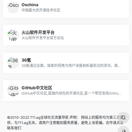
Oschina
中国最大的开源技术社区
火山软件开发平台
火山软件开发平台官方论坛
36氪
36氪通过全面，独家的视角为用户深度剖析最前沿的资讯，致力于让一部分人先看到未来，内容涵盖快讯，科技，金融，投资，房产，汽车，互联网，股市，教育，生活，职场等，秉承着新商业媒体人的使命砥砺前行
GitHub中文社区
GitHub中文社区,是国内领先的开源社区,是一个帮您发现GitHub上优质开源项目的地方
©2010-2022 711.ag全球社交流量导航 声明： 网站上的服务均为第三方提
供，与711.ag无关。请用户注意甄别服务质量，避免上当受骗。合作请点击
联系我们