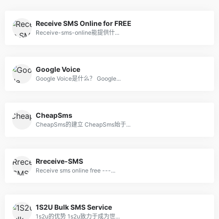
Receive SMS Online for FREE
Receive-sms-online能提供什...
Google Voice
Google Voice是什么？ Google...
CheapSms
CheapSms的建立 CheapSms始于...
Rreceive-SMS
Receive sms online free ---...
1S2U Bulk SMS Service
1s2u的优势 1s2u致力于成为世...