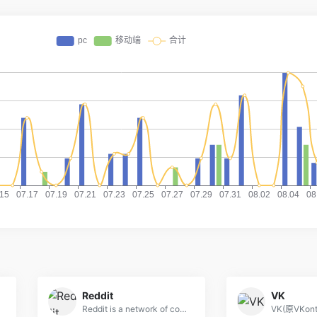
Reddit
VK
Reddit is a network of communities where people can dive into their interests, hobbies and passions. There's a community for whatever you're interested in on Reddit.