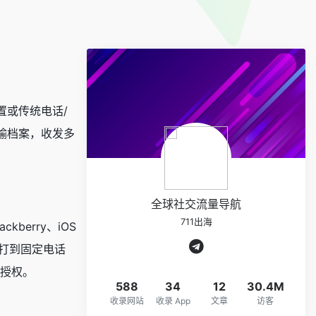
置或传统电话/
输档案，收发多
全球社交流量导航
711出海
kberry、iOS
需要打到固定电话
行授权。
588
34
12
30.4M
收录网站
收录 App
文章
访客