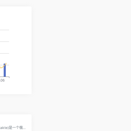
VK(原VKontakte)是一个俄罗斯社交平台,类似于Facebook、INS,由于其设计风格以及功能都与美国Facebook十分相似,因此VK也经常被称为“克隆Facebook”。