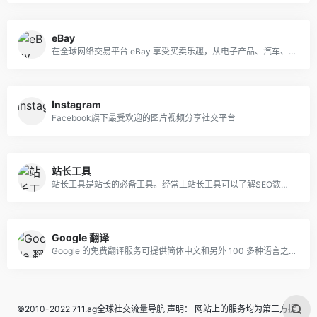
eBay
在全球网络交易平台 eBay 享受买卖乐趣，从电子产品、汽车、时尚服饰、收藏品、体育用品、数码相机、婴儿用品到优惠券，应有尽有
Instagram
Facebook旗下最受欢迎的图片视频分享社交平台
站长工具
站长工具是站长的必备工具。经常上站长工具可以了解SEO数据变化。还可以检测网站死链接、蜘蛛访问、HTML格式检测、网站速度测试、友情链接检查、网站域名IP查询、PR、权重查询、alexa、whois查询等等。
Google 翻译
Google 的免费翻译服务可提供简体中文和另外 100 多种语言之间的互译功能，可让您即时翻译字词、短语和网页内容。
©2010-2022 711.ag全球社交流量导航 声明： 网站上的服务均为第三方提