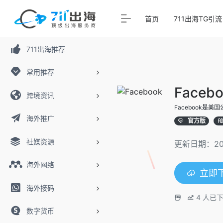
首页
711出海TG引流
711出海推荐
常用推荐
Faceb
跨境资讯
Facebook是美
海外推广
官方版
社媒资源
更新日期：20
海外网络
立即
海外接码
4
人已下
数字货币