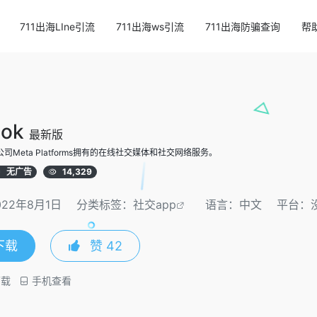
711出海LIne引流
711出海ws引流
711出海防骗查询
帮
ook
最新版
国公司Meta Platforms拥有的在线社交媒体和社交网络服务。
无广告
14,329
22年8月1日
分类标签：
社交app
语言：中文
平台：
下载
赞
42
载
手机查看